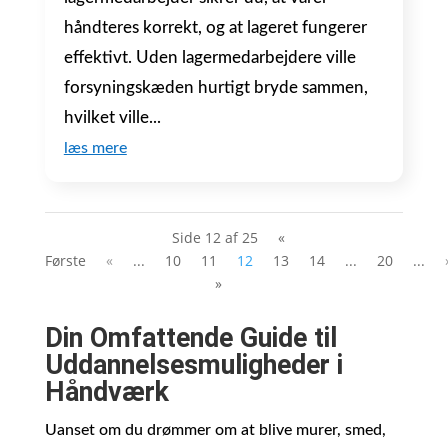
håndteres korrekt, og at lageret fungerer
effektivt. Uden lagermedarbejdere ville
forsyningskæden hurtigt bryde sammen,
hvilket ville...
læs mere
Side 12 af 25
«
Første
«
...
10
11
12
13
14
...
20
...
»
Din Omfattende Guide til
Uddannelsesmuligheder i
Håndværk
Uanset om du drømmer om at blive murer, smed,