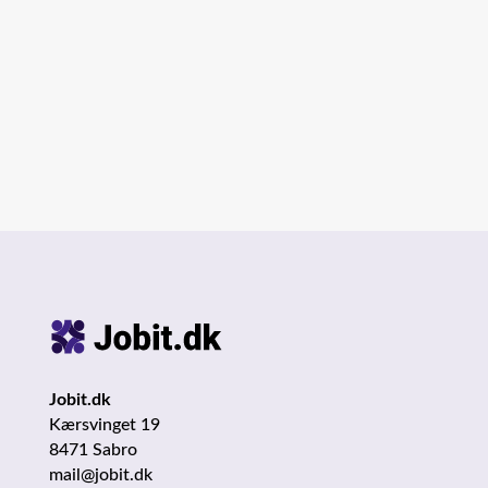
for både enkeltpersoner og samfundet
som helhed. Her får du et...
Jobit.dk
Kærsvinget 19
8471 Sabro
mail@jobit.dk