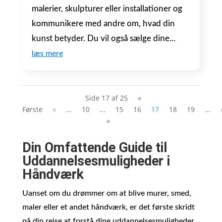
malerier, skulpturer eller installationer og
kommunikere med andre om, hvad din
kunst betyder. Du vil også sælge dine...
læs mere
Side 17 af 25
«
Første
«
...
10
...
15
16
17
18
19
...
»
Din Omfattende Guide til
Uddannelsesmuligheder i
Håndværk
Uanset om du drømmer om at blive murer, smed,
maler eller et andet håndværk, er det første skridt
på din rejse at forstå dine uddannelsesmuligheder.