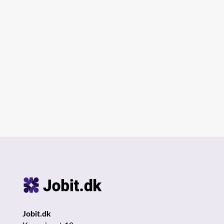
til at sikre retfærdighed, fortolke loven og
træffe afgørelser, der har stor betydning
for både enkeltpersoner og samfundet
som helhed. Her får du et...
Jobit.dk