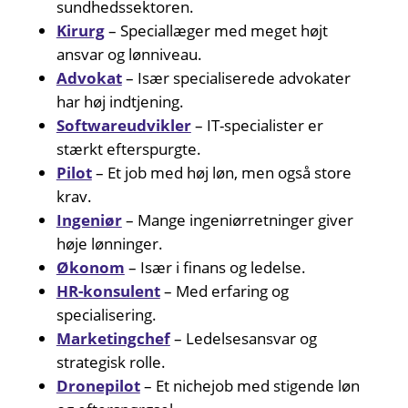
sundhedssektoren.
Kirurg
– Speciallæger med meget højt
ansvar og lønniveau.
Advokat
– Især specialiserede advokater
har høj indtjening.
Softwareudvikler
– IT-specialister er
stærkt efterspurgte.
Pilot
– Et job med høj løn, men også store
krav.
Ingeniør
– Mange ingeniørretninger giver
høje lønninger.
Økonom
– Især i finans og ledelse.
HR-konsulent
– Med erfaring og
specialisering.
Marketingchef
– Ledelsesansvar og
strategisk rolle.
Dronepilot
– Et nichejob med stigende løn